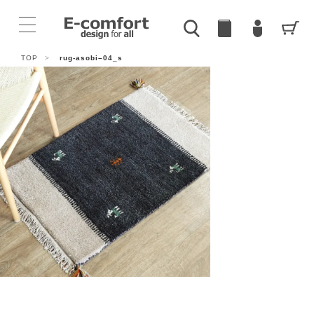
TOP
>
rug-asobi–04_s