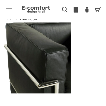
TOP
>
sf8040a__06