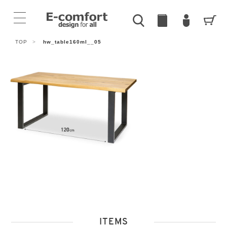
TOP
>
hw_table160ml__05
ITEMS