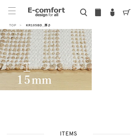
TOP
>
KR105BD_厚さ
ITEMS