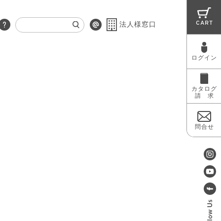
CART
法人様窓口
ログイン
RUG
MAINTENANCE
OUTLET
カタログ
請 求
問合せ