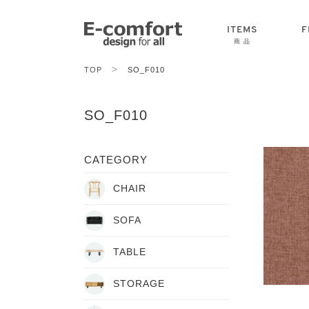
ITEMS
F
商 品
>
TOP
SO_F010
CHAIR
SOFA
TABLE
SO_F010
CATEGORY
CHAIR
SOFA
TABLE
STORAGE