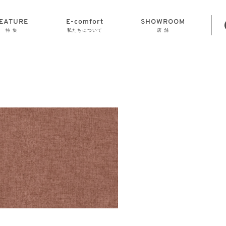
EATURE
E-comfort
SHOWROOM
特 集
私たちについて
店 舗
STORAGE
E-comfort につ
LAMP
会社情報
おかげさまで70
CLOCK
GOODS
いて
周年