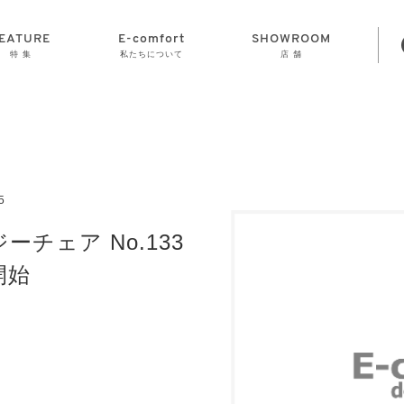
EATURE
E-comfort
SHOWROOM
特 集
私たちについて
店 舗
STORAGE
E-comfort につ
LAMP
会社情報
おかげさまで70
CLOCK
GOODS
いて
周年
5
ーチェア No.133
開始