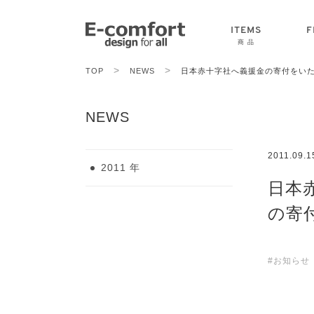
ITEMS
F
商 品
>
>
TOP
NEWS
日本赤十字社へ義援金の寄付をい
CHAIR
SOFA
TABLE
NEWS
2011.09.1
2011 年
日本
の寄
#お知らせ