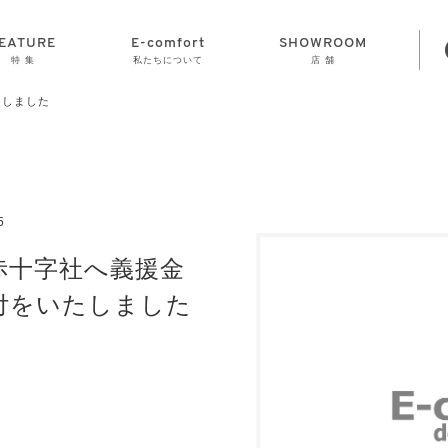
EATURE
E-comfort
SHOWROOM
特 集
私たちについて
店 舗
たしました
STORAGE
E-comfort につ
LAMP
会社情報
おかげさまで70
CLOCK
GOODS
いて
周年
5
赤十字社へ義援金
付をいたしました