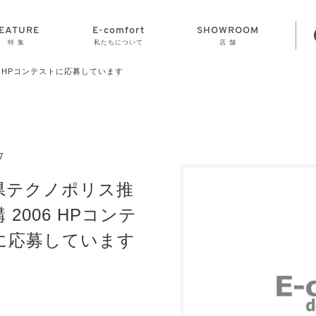
EATURE
E-comfort
SHOWROOM
特 集
私たちについて
店 舗
6 HPコンテストに応募しています
STORAGE
E-comfort につ
LAMP
会社情報
おかげさまで70
CLOCK
GOODS
いて
周年
7
県テクノポリス推
 2006 HPコンテ
に応募しています