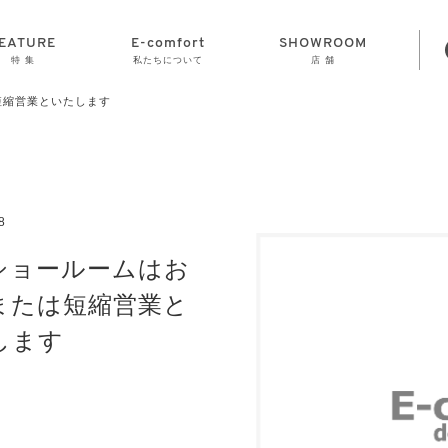
EATURE
E-comfort
SHOWROOM
特 集
私たちについて
店 舗
短縮営業といたします
STORAGE
E-comfort につ
LAMP
会社情報
おかげさまで70
CLOCK
GOODS
いて
周年
8
8ショールームはお
または短縮営業と
します