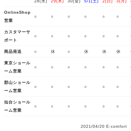
28(水)
29(木)
30(金)
5/1(土)
2(日)
3(月)
OnlineShop
○
○
○
○
○
○
営業
カスタマーサ
○
○
○
○
○
○
ポート
商品発送
○
休
○
休
休
休
東京ショール
○
○
○
○
○
○
ーム営業
郡山ショール
○
○
○
○
○
○
ーム営業
仙台ショール
○
○
○
○
○
○
ーム営業
2021/04/20 E-comfort