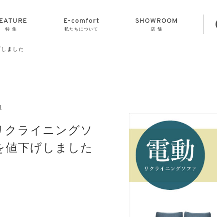
EATURE
E-comfort
SHOWROOM
特 集
私たちについて
店 舗
げしました
STORAGE
E-comfort につ
LAMP
会社情報
おかげさまで70
CLOCK
GOODS
いて
周年
1
リクライニングソ
を値下げしました