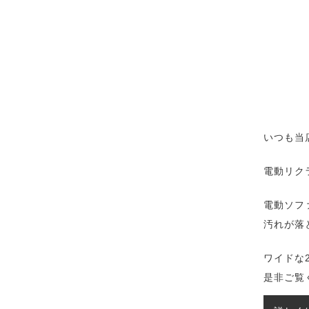
いつも当
電動リク
電動ソフ
汚れが落
ワイドな
是非ご覧