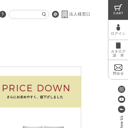
CART
法人様窓口
ログイン
RUG
MAINTENANCE
OUTLET
カタログ
請 求
問合せ