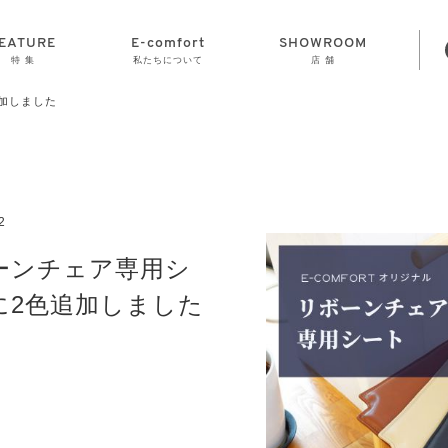
EATURE
E-comfort
SHOWROOM
特 集
私たちについて
店 舗
加しました
STORAGE
E-comfort につ
LAMP
会社情報
おかげさまで70
CLOCK
GOODS
いて
周年
2
ーンチェア専用シ
に2色追加しました