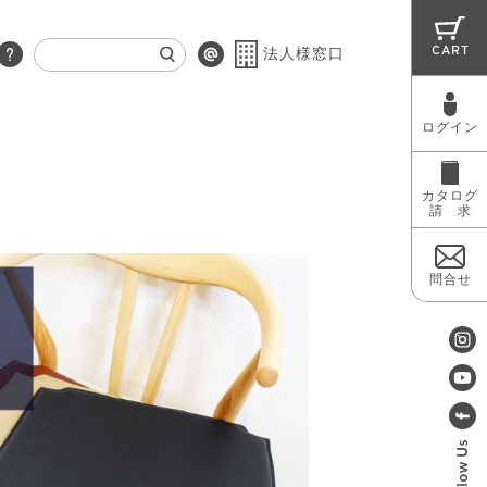
CART
法人様窓口
ログイン
RUG
MAINTENANCE
OUTLET
カタログ
請 求
問合せ