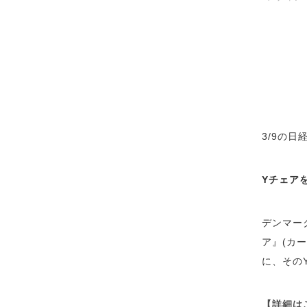
3/9の
Yチェア
デンマー
ア』(カ
に、その
【詳細は