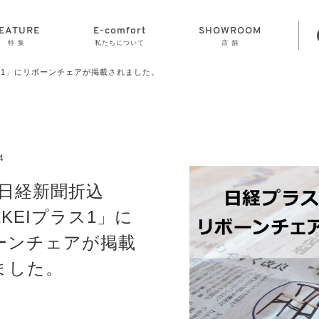
EATURE
E-comfort
SHOWROOM
特 集
私たちについて
店 舗
プラス1」にリボーンチェアが掲載されました。
STORAGE
E-comfort につ
LAMP
会社情報
おかげさまで70
CLOCK
GOODS
いて
周年
4
の日経新聞折込
KKEIプラス1」に
ーンチェアが掲載
ました。