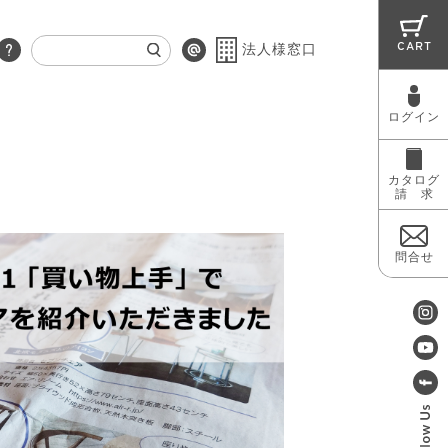
CART
法人様窓口
ログイン
RUG
MAINTENANCE
OUTLET
カタログ
請 求
問合せ