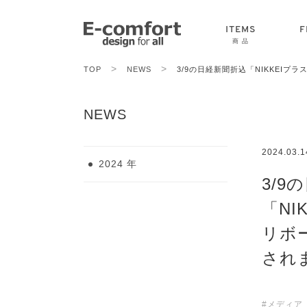
ITEMS
F
商 品
>
>
TOP
NEWS
3/9の日経新聞折込「NIKKEI
CHAIR
SOFA
TABLE
NEWS
2024.03.1
2024 年
3/9
「NI
リボ
され
#メディア