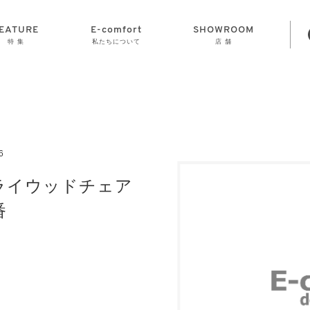
EATURE
E-comfort
SHOWROOM
特 集
私たちについて
店 舗
STORAGE
E-comfort につ
LAMP
会社情報
おかげさまで70
CLOCK
GOODS
いて
周年
6
プライウッドチェア
番