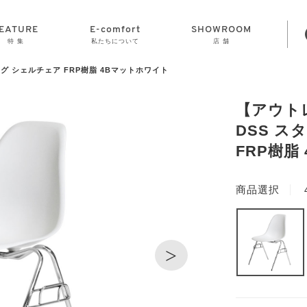
EATURE
E-comfort
SHOWROOM
特 集
私たちについて
店 舗
グ シェルチェア FRP樹脂 4Bマットホワイト
STORAGE
E-comfort につ
LAMP
会社情報
おかげさまで70
CLOCK
GOODS
いて
周年
【アウト
DSS ス
FRP樹脂
商品選択
>