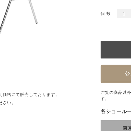
個 数
公
ご覧の商品以
別価格にて販売しております。
す。
ださい。
各ショール
東