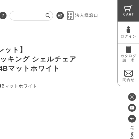
CART
法人様窓口
ログイン
RUG
MAINTENANCE
OUTLET
レット】
カタログ
タッキング シェルチェア
請 求
 4Bマットホワイト
問合せ
4Bマットホワイト