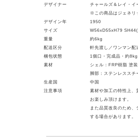
デザイナー
チャールズ＆レイ・イ
※この商品はジェネリ
デザイン年
1950
サイズ
W56xD55xH79 SH44(
重量
約6kg
配送区分
軒先渡し／ワンマン配
梱包状態
1個口・完成品・約8kg
素材
シェル：FRP樹脂 塗
脚部：ステンレススチ
生産国
中国
注意事項
素材や加工の特性上、
お楽しみ頂けます。
また品質改良のため、
する場合があります。