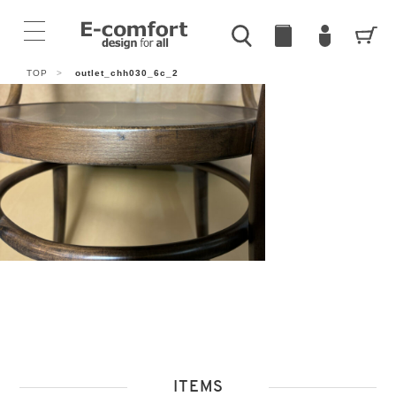
TOP
>
outlet_chh030_6c_2
ITEMS