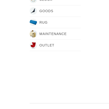
GOODS
RUG
MAINTENANCE
OUTLET