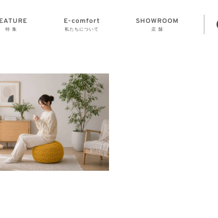
EATURE
E-comfort
SHOWROOM
特 集
私たちについて
店 舗
STORAGE
E-comfort につ
LAMP
会社情報
おかげさまで70
CLOCK
GOODS
いて
周年