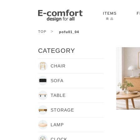
ITEMS
F
商 品
>
TOP
pofu01_04
CHAIR
SOFA
TABLE
CATEGORY
CHAIR
SOFA
TABLE
STORAGE
LAMP
CLOCK