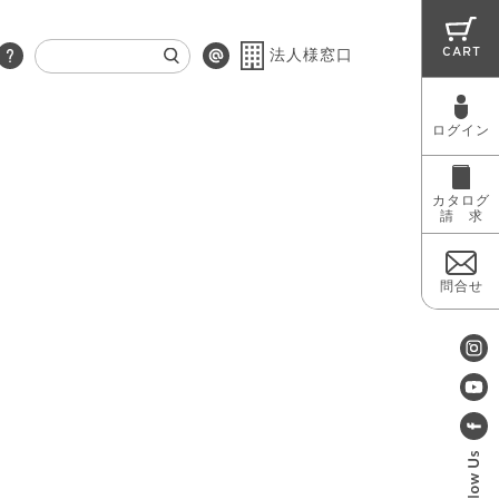
CART
法人様窓口
ログイン
RUG
MAINTENANCE
OUTLET
カタログ
請 求
問合せ