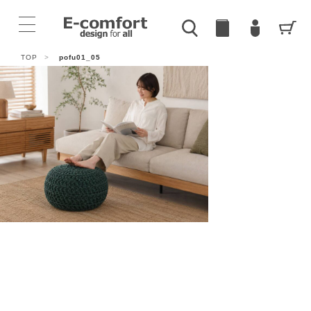
TOP
>
pofu01_05