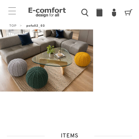
TOP
>
pofu02_03
ITEMS