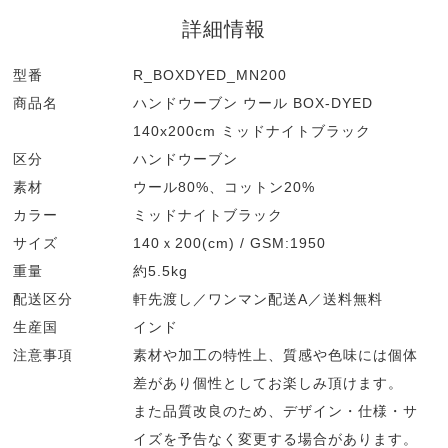
詳細情報
型番
R_BOXDYED_MN200
商品名
ハンドウーブン ウール BOX-DYED
140x200cm ミッドナイトブラック
区分
ハンドウーブン
素材
ウール80%、コットン20%
カラー
ミッドナイトブラック
サイズ
140ｘ200(cm) / GSM:1950
重量
約5.5kg
配送区分
軒先渡し／ワンマン配送A／送料無料
生産国
インド
注意事項
素材や加工の特性上、質感や色味には個体
差があり個性としてお楽しみ頂けます。
また品質改良のため、デザイン・仕様・サ
イズを予告なく変更する場合があります。