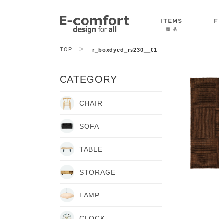
ITEMS
F
商 品
>
TOP
r_boxdyed_rs230__01
CHAIR
SOFA
TABLE
CATEGORY
CHAIR
SOFA
TABLE
STORAGE
LAMP
CLOCK