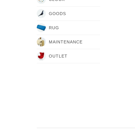
GOODS
RUG
MAINTENANCE
OUTLET