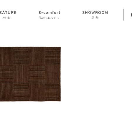
EATURE
E-comfort
SHOWROOM
特 集
私たちについて
店 舗
STORAGE
E-comfort につ
LAMP
会社情報
おかげさまで70
CLOCK
GOODS
いて
周年