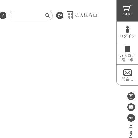
CART
法人様窓口
ログイン
RUG
MAINTENANCE
OUTLET
カタログ
請 求
問合せ