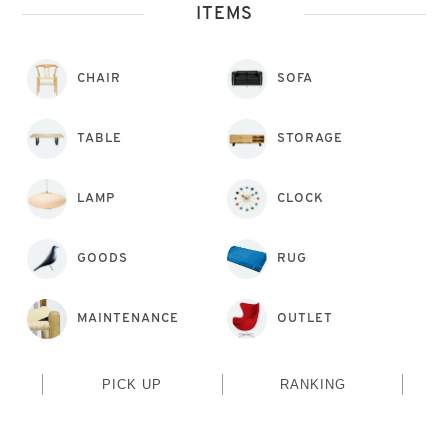
ITEMS
CHAIR
SOFA
TABLE
STORAGE
LAMP
CLOCK
GOODS
RUG
MAINTENANCE
OUTLET
PICK UP
RANKING