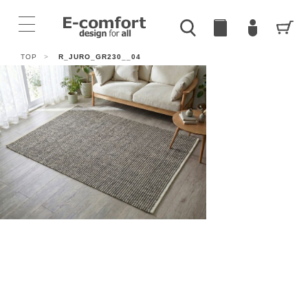
TOP
>
R_JURO_GR230__04