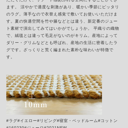
ます。 涼やかで適度な刺激があり、暖かい季節にピッタリ
のラグ。薄手なので衣替え感覚で敷いてお使いいただけま
す。夏の快適空間を竹や籐などとは違う、新定番のジュー
ト素材で演出してみてはいかがでしょうか。 平織りの織物
で、絨毯とは違って毛足がないのがキリム。産地によって
ダリー・グリムなどとも呼ばれ、産地の生活に密着したラ
グです。ざっくりと荒く編まれた素朴な味わいが特徴で
す。
#ラグ#イエロー#リビング#寝室・ベッドルーム#コットン
#160230#ジューロ#2021NEW