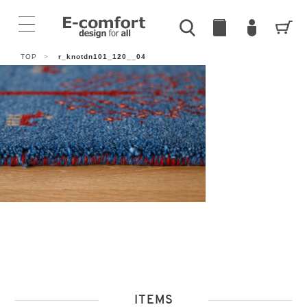
TOP
>
r_knotdn101_120__04
ITEMS