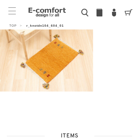
TOP
>
r_knotdn104_604_01
ITEMS