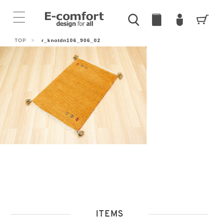
TOP
>
r_knotdn106_906_02
ITEMS