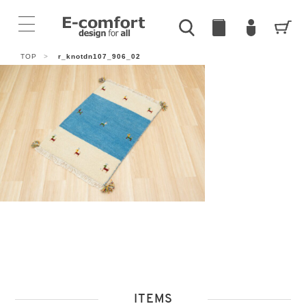
TOP
>
r_knotdn107_906_02
ITEMS