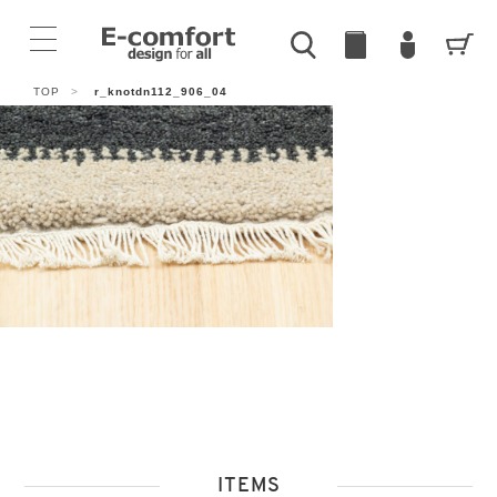
TOP
>
r_knotdn112_906_04
ITEMS