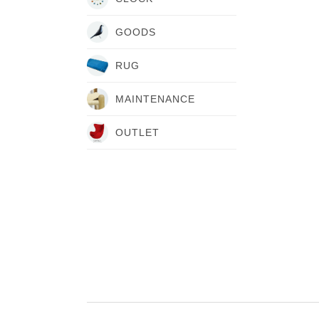
GOODS
RUG
MAINTENANCE
OUTLET