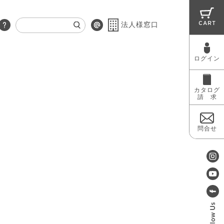
CART
法人様窓口
ログイン
RUG
MAINTENANCE
OUTLET
カタログ
請 求
問合せ