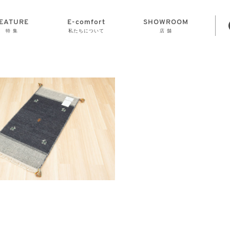
EATURE
E-comfort
SHOWROOM
特 集
私たちについて
店 舗
STORAGE
E-comfort につ
LAMP
会社情報
おかげさまで70
CLOCK
GOODS
いて
周年