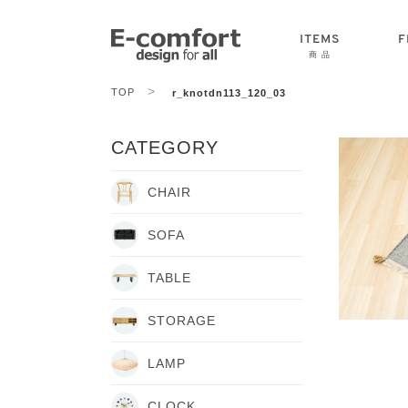
ITEMS
F
商 品
>
TOP
r_knotdn113_120_03
CHAIR
SOFA
TABLE
CATEGORY
CHAIR
SOFA
TABLE
STORAGE
LAMP
CLOCK