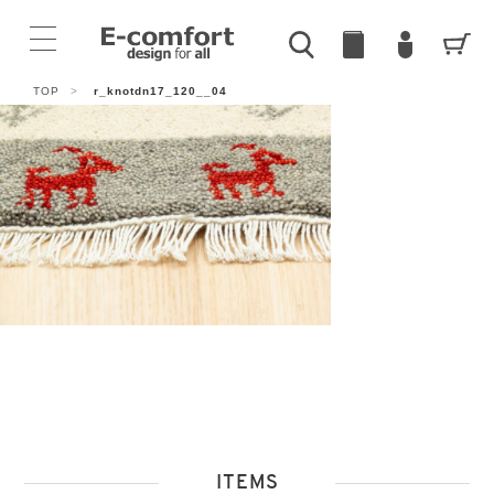
TOP
>
r_knotdn17_120__04
ITEMS