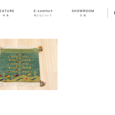
EATURE
E-comfort
SHOWROOM
特 集
私たちについて
店 舗
STORAGE
E-comfort につ
LAMP
会社情報
おかげさまで70
CLOCK
GOODS
いて
周年