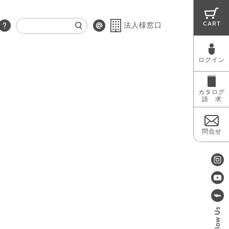
CART
法人様窓口
ログイン
RUG
MAINTENANCE
OUTLET
カタログ
請 求
問合せ