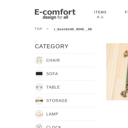
ITEMS
F
商 品
>
TOP
r_knotdn40_4040__06
CHAIR
SOFA
TABLE
CATEGORY
CHAIR
SOFA
TABLE
STORAGE
LAMP
CLOCK