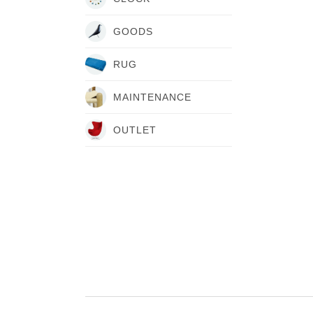
GOODS
RUG
MAINTENANCE
OUTLET