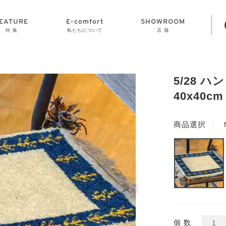
EATURE
E-comfort
SHOWROOM
特 集
私たちについて
店 舗
STORAGE
E-comfort につ
LAMP
会社情報
おかげさまで70
CLOCK
GOODS
いて
周年
5/28 
40x40cm
商品選択
>
個 数