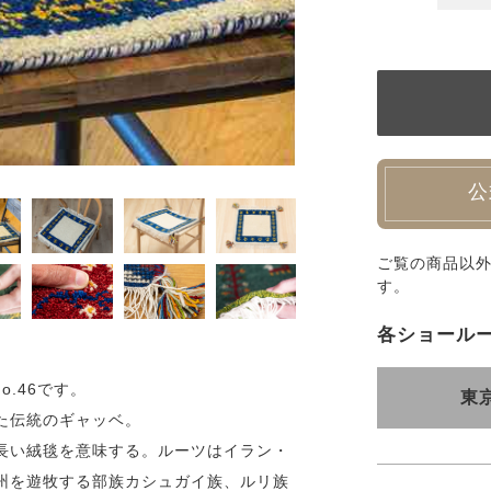
公
ご覧の商品以
す。
各ショール
No.46です。
東
た伝統のギャッベ。
長い絨毯を意味する。ルーツはイラン・
州を遊牧する部族カシュガイ族、ルリ族