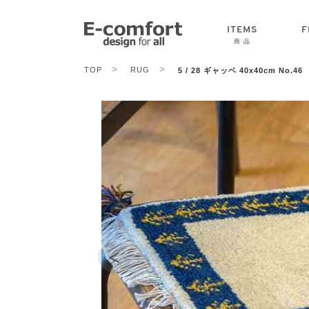
ITEMS
F
商 品
>
>
TOP
RUG
5 / 28 ギャッベ 40x40cm No.46
CHAIR
SOFA
TABLE
<