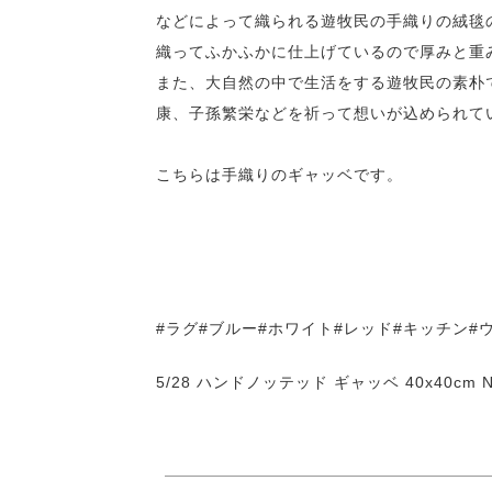
などによって織られる遊牧民の手織りの絨毯
織ってふかふかに仕上げているので厚みと重
また、大自然の中で生活をする遊牧民の素朴
康、子孫繁栄などを祈って想いが込められて
こちらは手織りのギャッベです。
#ラグ#ブルー#ホワイト#レッド#キッチン#ウ
5/28 ハンドノッテッド ギャッベ 40x40cm N