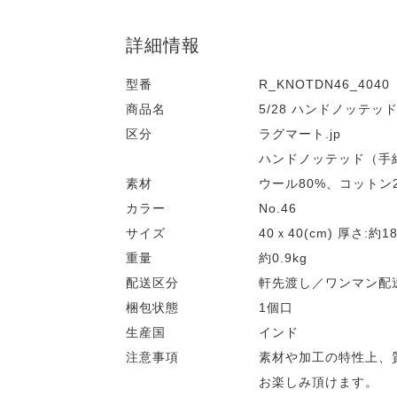
詳細情報
型番
R_KNOTDN46_4040
商品名
5/28 ハンドノッテッド 
区分
ラグマート.jp
ハンドノッテッド（手
素材
ウール80%、コットン2
カラー
No.46
サイズ
40ｘ40(cm) 厚さ:約18
重量
約0.9kg
配送区分
軒先渡し／ワンマン配
梱包状態
1個口
生産国
インド
注意事項
素材や加工の特性上、
お楽しみ頂けます。