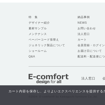
特 集
納品事例
デザイナー紹介
NEWS
素材サンプル
お問い合わせ
メンテナンス
法人窓口
ペーパーコード張替え
カート
ジェネリック製品について
会員登録・ログイン
ショールーム
お届け日について
Q&A
配送料・配送便につ
法人窓口
カート内容を保存し、よりよいエクスペリエンスを提供するため
©2004- E-comfort® by Kawaguchi furniture Co.,ltd.