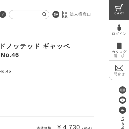
CART
法人様窓口
ログイン
RUG
MAINTENANCE
OUTLET
ハンドノッテッド ギャッベ
カタログ
 No.46
請 求
No.46
問合せ
¥ 4,730
本体価格
（税込）