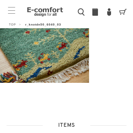
TOP
>
r_knotdn50_6040_03
ITEMS