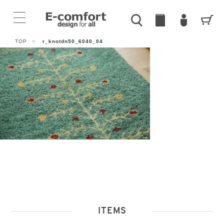
TOP
>
r_knotdn50_6040_04
ITEMS