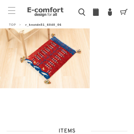
TOP
>
r_knotdn51_6040_06
ITEMS