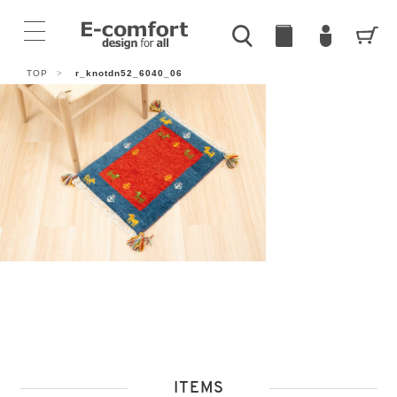
TOP
>
r_knotdn52_6040_06
ITEMS