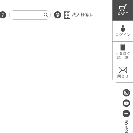
CART
法人様窓口
ログイン
RUG
MAINTENANCE
OUTLET
カタログ
請 求
問合せ