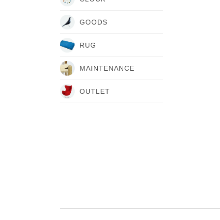
GOODS
RUG
MAINTENANCE
OUTLET