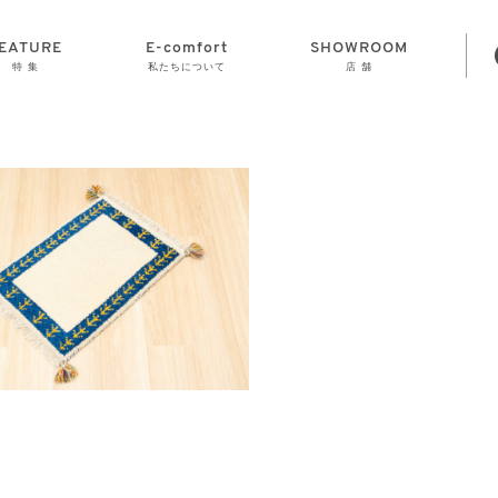
EATURE
E-comfort
SHOWROOM
特 集
私たちについて
店 舗
STORAGE
E-comfort につ
LAMP
会社情報
おかげさまで70
CLOCK
GOODS
いて
周年