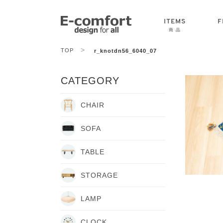
ITEMS
F
商 品
>
TOP
r_knotdn56_6040_07
CHAIR
SOFA
TABLE
CATEGORY
CHAIR
SOFA
TABLE
STORAGE
LAMP
CLOCK