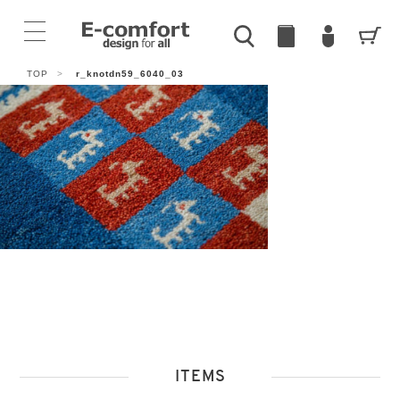
TOP
>
r_knotdn59_6040_03
ITEMS