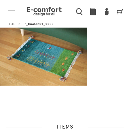
TOP
>
r_knotdn61_9060
ITEMS