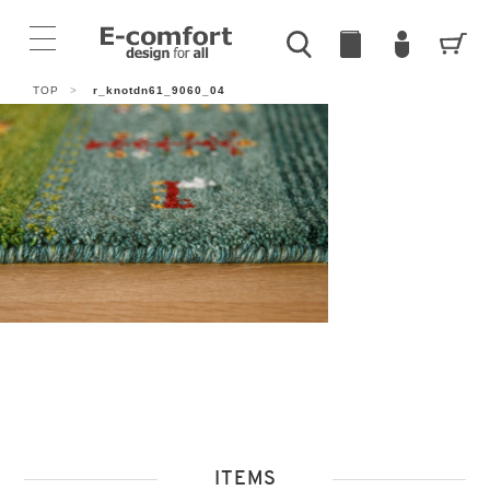
TOP
>
r_knotdn61_9060_04
ITEMS