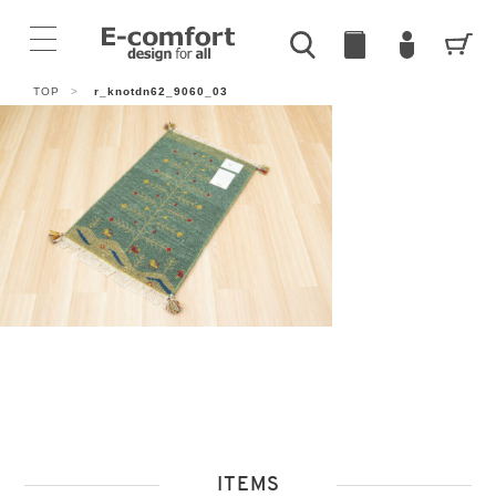
TOP
>
r_knotdn62_9060_03
ITEMS