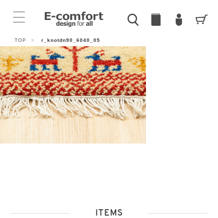
TOP
>
r_knotdn90_6040_05
ITEMS