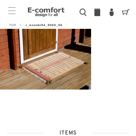
TOP
>
r_knotdn94_9060_06
ITEMS