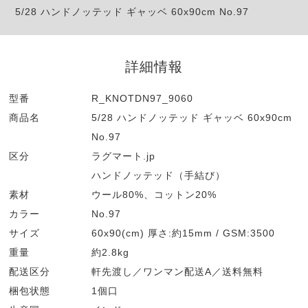
5/28 ハンドノッテッド ギャッベ 60x90cm No.97
詳細情報
型番
R_KNOTDN97_9060
商品名
5/28 ハンドノッテッド ギャッベ 60x90cm
No.97
区分
ラグマート.jp
ハンドノッテッド（手結び）
素材
ウール80%、コットン20%
カラー
No.97
サイズ
60x90(cm) 厚さ:約15mm / GSM:3500
重量
約2.8kg
配送区分
軒先渡し／ワンマン配送A／送料無料
梱包状態
1個口