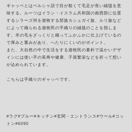
ギャッベとはペルシャ語で目が粗くて毛足が長い絨毯を意
味する。ルーツはイラン・イスラム共和国の南西部に位置
するシラーズ州を遊牧する部族カシュガイ族、ルリ族など
によって織られる遊牧民の手織りの絨毯のことを指しま
す。羊の毛をざっくりと織ってふかふかに仕上げているの
で厚みと重みがあり、へたりにくいのがポイント。
また、大自然の中で生活をする遊牧民の素朴で温かいデザ
インには使い手の長寿や健康、子孫繁栄などを祈って想い
が込められています。
こちらは手織りのギャッベです。
#ラグ#ブルー#キッチン#玄関・エントランス#ウール#コッ
トン#6090