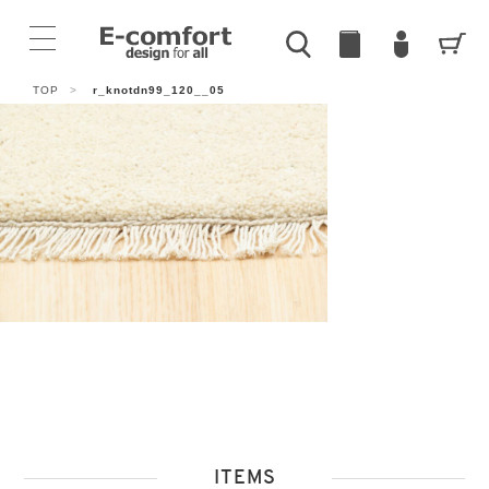
TOP
>
r_knotdn99_120__05
ITEMS