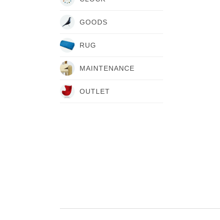
GOODS
RUG
MAINTENANCE
OUTLET