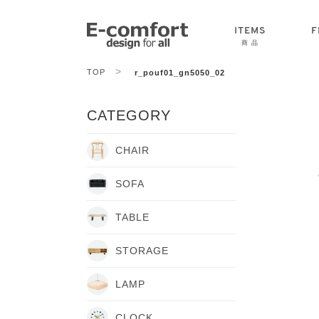
ITEMS
F
商 品
>
TOP
r_pouf01_gn5050_02
CHAIR
SOFA
TABLE
CATEGORY
CHAIR
SOFA
TABLE
STORAGE
LAMP
CLOCK