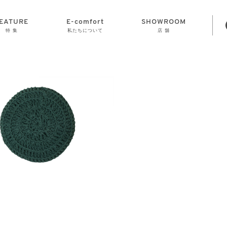
EATURE
E-comfort
SHOWROOM
特 集
私たちについて
店 舗
STORAGE
E-comfort につ
LAMP
会社情報
おかげさまで70
CLOCK
GOODS
いて
周年