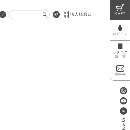
CART
法人様窓口
ログイン
RUG
MAINTENANCE
OUTLET
カタログ
請 求
問合せ