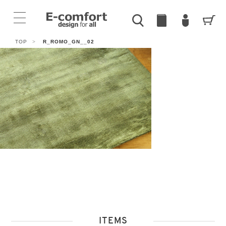
TOP
>
R_ROMO_GN__02
ITEMS