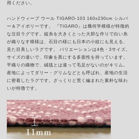
用ください。
ハンドウィーブ ウール TIGARO-103 160x230cm シルバ
ー＆アイボリーです。 『TIGARO』は幾何学模様が特徴的
な注目ラグです。縦糸を大きくとった大胆な作りで白い糸
が織りなす模様は、石目の様にも日本の小紋にも見える、
見た目美しいラグです。 バリエーションは4色・3サイズ。
サイズの違いで、印象を異にする多面性を持っています。
平織りの織物で、絨毯とは違って毛足がないのがキリム。
産地によってダリー・グリムなどとも呼ばれ、産地の生活
に密着したラグです。ざっくりと荒く編まれた素朴な味わ
いが特徴です。