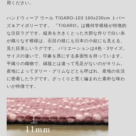
用ください。
ハンドウィーブ ウール TIGARO-103 160x230cm トパー
ズ＆アイボリーです。 『TIGARO』は幾何学模様が特徴的
な注目ラグです。縦糸を大きくとった大胆な作りで白い糸
が織りなす模様は、石目の様にも日本の小紋にも見える、
見た目美しいラグです。 バリエーションは4色・3サイズ。
サイズの違いで、印象を異にする多面性を持っています。
平織りの織物で、絨毯とは違って毛足がないのがキリム。
産地によってダリー・グリムなどとも呼ばれ、産地の生活
に密着したラグです。ざっくりと荒く編まれた素朴な味わ
いが特徴です。