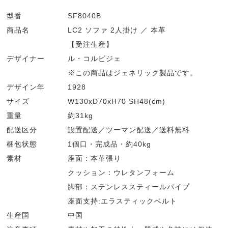
型番
SF8040B
商品名
LC2 ソファ 2人掛け ／ 本革
【受注生産】
デザイナー
ル・コルビジェ
※この商品はジェネリック製品です。
デザイン年
1928
サイズ
W130xD70xH70 SH48(cm)
重量
約31kg
配送区分
設置配送／ツーマン配送／送料無料
梱包状態
1個口・完成品・約40kg
素材
座面：本革張り
クッション：ウレタンフォーム
脚部：ステンレススティールパイプ
座面支持:エラスティックベルト
生産国
中国